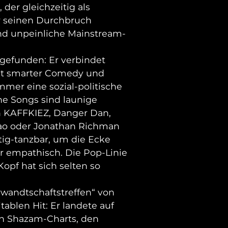
der gleichzeitig als
r seinen Durchbruch
und unpeinliche Mainstream-
 gefunden: Er verbindet
it smarter Comedy und
mmer eine sozial-politische
ne Songs sind launige
on KAFFKIEZ, Danger Dan,
ao oder Jonathan Richman
tig-tanzbar, um die Ecke
er empathisch. Die Pop-Linie
pf hat sich selten so
wandtschaftstreffen“ von
ablen Hit: Er landete auf
hen Shazam-Charts, den