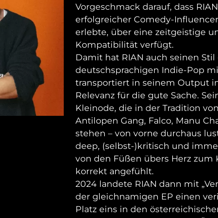
Vorgeschmack darauf, dass RIAN, 
erfolgreicher Comedy-Influence
erlebte, über eine zeitgeistige 
Kompatibilität verfügt.
Damit hat RIAN auch seinen Stil
deutschsprachigen Indie-Pop m
transportiert in seinem Output i
Relevanz für die gute Sache. Sei
Kleinode, die in der Tradition v
Antilopen Gang, Falco, Manu Ch
stehen – von vorne durchaus lus
deep, (selbst-)kritisch und imm
von den Füßen übers Herz zum Ko
korrekt angefühlt.
2024 landete RIAN dann mit „Ver
der gleichnamigen EP einen verit
Platz eins in den österreichisc